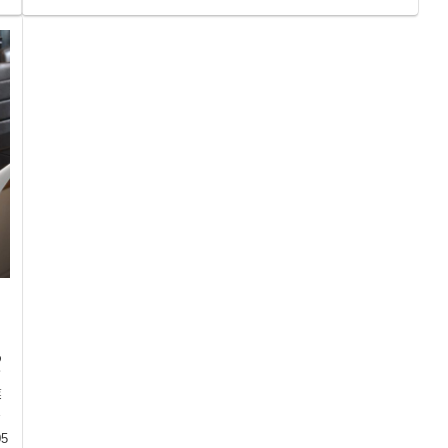
め
て
業
の
05