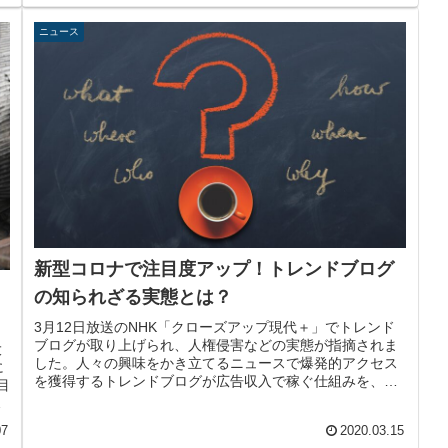
ニュース
新型コロナで注目度アップ！トレンドブログ
の知られざる実態とは？
3月12日放送のNHK「クローズアップ現代＋」でトレンド
ブログが取り上げられ、人権侵害などの実態が指摘されま
大
した。人々の興味をかき立てるニュースで爆発的アクセス
に
を獲得するトレンドブログが広告収入で稼ぐ仕組みを、問
目
題点と合わせて解説します。
脱
07
2020.03.15