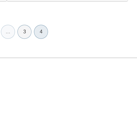
…
3
4