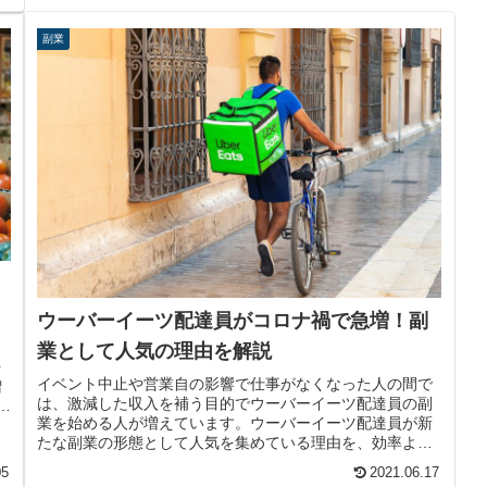
副業
ウーバーイーツ配達員がコロナ禍で急増！副
ら
業として人気の理由を解説
を
イベント中止や営業自の影響で仕事がなくなった人の間で
増
は、激減した収入を補う目的でウーバーイーツ配達員の副
に
業を始める人が増えています。ウーバーイーツ配達員が新
たな副業の形態として人気を集めている理由を、効率よく
稼ぐ秘訣と合わせて解説します。
05
2021.06.17