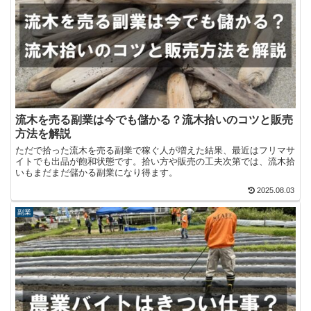
流木を売る副業は今でも儲かる？流木拾いのコツと販売
方法を解説
ただで拾った流木を売る副業で稼ぐ人が増えた結果、最近はフリマサ
イトでも出品が飽和状態です。拾い方や販売の工夫次第では、流木拾
いもまだまだ儲かる副業になり得ます。
2025.08.03
副業