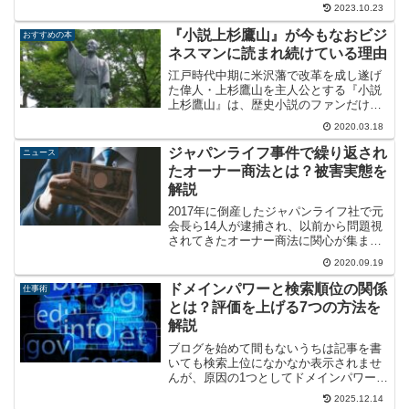
長時間説教されたりすることも珍しくな
2023.10.23
いクレーム対応について、言ってはいけ
ないNGワードと相手の怒りを鎮める魔法
『小説上杉鷹山』が今もなおビジ
おすすめの本
の言葉を解説します。
ネスマンに読まれ続けている理由
江戸時代中期に米沢藩で改革を成し遂げ
た偉人・上杉鷹山を主人公とする『小説
上杉鷹山』は、歴史小説のファンだけで
なくビジネスパーソンの間でも長く読み
2020.03.18
継がれてきました。童門冬二の代表作と
なっている本作の魅力ついて、現代的意
ジャパンライフ事件で繰り返され
ニュース
義の観点から解説します。
たオーナー商法とは？被害実態を
解説
2017年に倒産したジャパンライフ社で元
会長ら14人が逮捕され、以前から問題視
されてきたオーナー商法に関心が集まっ
ています。今回は健康器具を使ったオー
2020.09.19
ナー商法とはどのような仕組みなのか、
繰り返されてきた被害の実態についてま
ドメインパワーと検索順位の関係
仕事術
とめてみました。
とは？評価を上げる7つの方法を
解説
ブログを始めて間もないうちは記事を書
いても検索上位になかなか表示されませ
んが、原因の1つとしてドメインパワーが
弱いという点が挙げられます。検索順位
2025.12.14
に大きな影響を与えるドメインパワーに