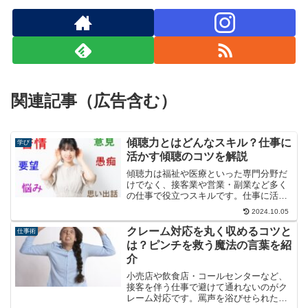
関連記事（広告含む）
傾聴力とはどんなスキル？仕事に
学び
活かす傾聴のコツを解説
傾聴力は福祉や医療といった専門分野だ
けでなく、接客業や営業・副業など多く
の仕事で役立つスキルです。仕事に活か
す傾聴のコツについて、おすすめの本と
2024.10.05
合わせて紹介します。
クレーム対応を丸く収めるコツと
仕事術
は？ピンチを救う魔法の言葉を紹
介
小売店や飲食店・コールセンターなど、
接客を伴う仕事で避けて通れないのがク
レーム対応です。罵声を浴びせられたり