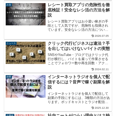
ついて、ランクを上げるための対策と合
レシート買取アプリの危険性を徹
お金
わせて解説します。
底検証！安全なレシ活の方法を解
説
レシート買取アプリはお小遣い稼ぎの手
段として人気ですが、危険性も指摘され
ています。安全なレシ活の方法について
解説するとともに、5大アプリの危険性を
2026.07.05
検証してみました。
クリック代行ビジネスは違法？手
ニュース
を出してはいけないバイトの実態
SNSやYouTube・ブログではクリック代
行が横行し、バイトを雇って作業させる
ことでフォロワー数や再生回数・アクセ
ス数などが水増しされています。情報の
2024.02.11
信頼性を揺るがす不正行為は違法なのか
どうか、クリック代行の実態について考
インターネットラジオを個人で配
副業
察してみました。
信するには？音声で稼ぐ副業を解
説
インターネットラジオを個人で配信して
副業の手段にするには、3種類の方法があ
ります。ポッドキャストとラジオ配信・
ライブ配信に分けて、主要アプリの概要
2025.12.30
を解説します。
社内ニートがつらい理由とは？時
仕事術