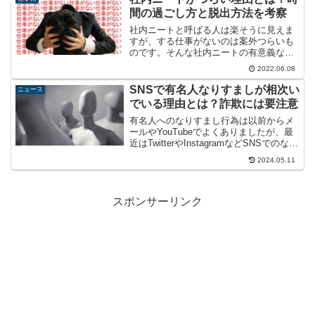
間の過ごし方と脱出方法を考察
社内ニートと呼ばる人は楽そうに見えま
すが、する仕事がないのは案外つらいも
のです。そんな社内ニートの有意義な時
間の過ごし方と、脱出する方法について
2022.06.08
考察してみました。
SNSで有名人なりすましが相次い
ニュース
でいる理由とは？詐欺には要注意
有名人へのなりすまし行為は以前からメ
ールやYouTubeでよくありましたが、最
近はTwitterやInstagramなどSNSでのなり
すましが目立ちます。偽アカウントを作
2024.05.11
って有名人になりすます目的は何なの
か、詐欺に誘導する手口を解説します。
スポンサーリンク