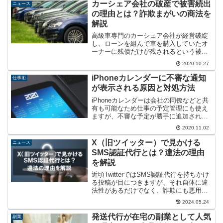
カーシェア会社の破産で被害続出
ニュース
の理由とは？詐欺まがいの商法を
解説
高級車専門のカーシェア会社が経営破綻
し、ローンを組んで車を購入していたオ
ーナーに残債だけが残されるという被害
が続出しています。こうした商法は詐欺
2020.10.27
に該当しないのかどうか、現状では警察
が被害届を受理していない理由について
iPhoneカレンダーに不審な通知
仕事術
考察してみました。
が表示される原因と対処方法
iPhoneカレンダーは会社の同僚などと共
有も可能なため仕事の予定管理にも使え
ますが、不審な予定が勝手に追加される
という現象が報告されています。フィッ
2020.11.02
シングサイトに誘導される恐れもある不
審な通知の原因について、対処方法と合
X（旧ツイッター）で見かける
ニュース
わせて解説します。
SMS認証代行とは？違法の理由
を解説
近頃TwitterではSMS認証代行を持ちかけ
る投稿が目につきますが、それ自体に違
法性があるだけでなく、詐欺にも悪用さ
れやすい危険な行為です。携帯電話番号
2024.05.24
を持たない人も手を出しがちなSMS認証
代行が、法的にNGの理由について解説し
発送代行が在宅の副業として人気
副業
ます。