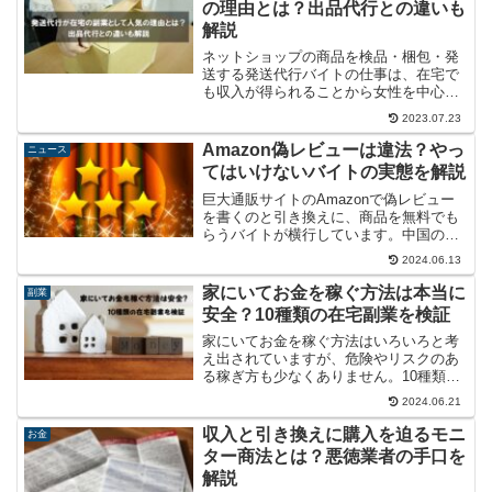
の理由とは？出品代行との違いも
解説
ネットショップの商品を検品・梱包・発
送する発送代行バイトの仕事は、在宅で
も収入が得られることから女性を中心に
人気の副業です。発送代行の仕事でお金
2023.07.23
が稼げる仕組みについて、よく似た出品
代行や詐欺の可能性がある荷受代行との
Amazon偽レビューは違法？やっ
ニュース
違いを含めて解説します。
てはいけないバイトの実態を解説
巨大通販サイトのAmazonで偽レビュー
を書くのと引き換えに、商品を無料でも
らうバイトが横行しています。中国の業
者から依頼される例が多いと見られる偽
2024.06.13
レビューのバイトは違法なのかどうか、0
円仕入れとも呼ばれる転売手法の実態に
家にいてお金を稼ぐ方法は本当に
副業
ついて解説します。
安全？10種類の在宅副業を検証
家にいてお金を稼ぐ方法はいろいろと考
え出されていますが、危険やリスクのあ
る稼ぎ方も少なくありません。10種類の
在宅副業について、安全性を徹底検証し
2024.06.21
てみました。
収入と引き換えに購入を迫るモニ
お金
ター商法とは？悪徳業者の手口を
解説