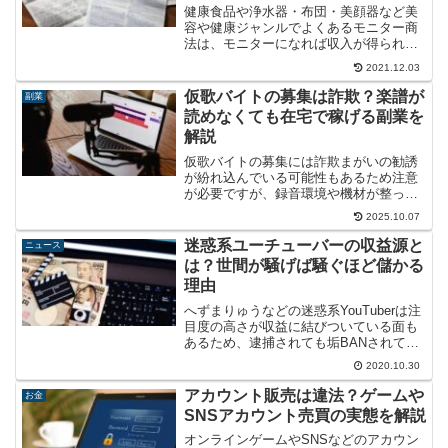
健康食品や浄水器・布団・美顔器など美
容や健康ジャンルでよくあるモニター商
法は、モニターになれば収入が得られる
と称して高額商品の購入を迫るのが常套
2021.12.03
手段です。実際には最初の数回程度しか
モニター料が支払われない例が多い悪徳
仮歌バイトの募集は詐欺？楽譜が
副業
商法の実態を解説します。
読めなくても在宅で稼げる副業を
解説
仮歌バイトの募集には詐欺まがいの勧誘
が紛れ込んでいる可能性もあるため注意
が必要ですが、録音環境や機材が整って
いれば自宅で音声を収録して納品するこ
2025.10.07
とも可能です。在宅の副業にもなり得る
仮歌バイトについて、仕事内容と募集状
迷惑系ユーチューバーの収益源と
ニュース
況をまとめてみました。
は？世間が騒げば騒ぐほど儲かる
理由
へずまりゅうなどの迷惑系YouTuberは注
目度の高さが収益に結びついている面も
あるため、逮捕されても垢BANされても
一向に懲りません。世間が騒げば騒ぐほ
2020.10.30
ど迷惑系YouTuberが儲かる仕組みについ
て、収益構造の観点から考察してみまし
アカウント販売は違法？ゲームや
お金
た。
SNSアカウント売買の実態を解説
オンラインゲームやSNSなどのアカウン