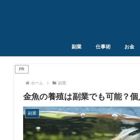
副業
仕事術
お金
PR
ホーム
副業
金魚の養殖は副業でも可能？個
副業