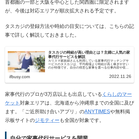
首都圏の一部と大阪を中心とした関西圏に限定されます
が、今後は対応エリアが順次拡大される予定です。
タスカジの登録方法や時給の目安については、こちらの記
事で詳しく解説しておきました。
タスカジの時給が高い理由とは？主婦に人気の家
事代行サービスを解説
カリスマ家政婦さんも利用している家事代行マッチングサ
ービスのタスカジは、平均相場より時給が高く稼ぎやすい
のが特徴です。自分の得意な家事を選べる仕事内容や収入
の目安など、主婦の副業としても人気のタスカジに関する
基本情報をまとめてみました。
2022.11.26
ifbusy.com
家事代行のプロが3万店以上も出店している
くらしのマー
ケット
対象エリアは、北海道から沖縄県までの全国に及び
ます。「ご近所助け合いアプリ」の
ANYTIMES
や無料掲
示板サイトの
ジモティー
も全国が対象です。
自分で家事代行サービスを開業