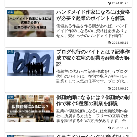
れだけ儲かるのか、おすすめのASPと合
2024.01.23
わせて解説します。
ハンドメイド作家になるには資格
副業
が必要？起業のポイントを解説
価値ある作品を作る腕があれば、ハンド
メイド作家になるのに資格は必要ありま
せん。売れっ子のハンドメイド作家にな
るにはコツもありますので、起業のポイ
2023.05.16
ントを解説します。
ブログ代行のバイトとは？記事作
副業
成で稼ぐ在宅の副業を経験者が解
説
依頼主に代わって記事作成を行うブログ
代行のバイトは、在宅で収入が得られる
副業として人気の仕事です。ブログ代行
を副業にする方法と報酬の相場を経験者
2024.06.16
が解説します。
似顔絵師になるには？似顔絵の制
副業
作で稼ぐ5種類の副業を解説
副業の似顔絵師になるには似顔絵制作会
社に所属する方法と、フリーの立場で仕
事を獲得する4つの方法があります。合計
5種類の方法について、収入の目安と合わ
2025.11.21
せて解説します。
クラウドソーシングは稼げない？
副業