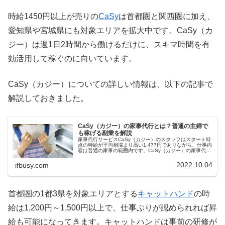
時給1450円以上が売りの
CaSy
は首都圏と関西圏に加え、
愛知県や宮城県にも対象エリアを拡大中です。CaSy（カ
ジー）は週1日2時間から働けるだけに、スキマ時間を有
効活用して稼ぐのに向いています。
CaSy（カジー）についての詳しい情報は、以下の記事で
解説しておきました。
CaSy（カジー）の家事代行とは？普通の主婦で
も稼げる副業を解説
家事代行サービスCaSy（カジー）のスタッフはスタート時
点の時給が平均相場より高い1,477円でありながら、仕事内
容は普通の家事の範囲内です。CaSy（カジー）の家事代行
で普通の主婦でも稼げる理由について、基本情報と合わせ
て解説します。
2022.10.04
ifbusy.com
首都圏の1都3県を対象エリアとする
キャットハンド
の時
給は1,200円～1,500円以上で、仕事ぶりが認められれば昇
給も可能になってきます。キャットハンドは事前の研修が