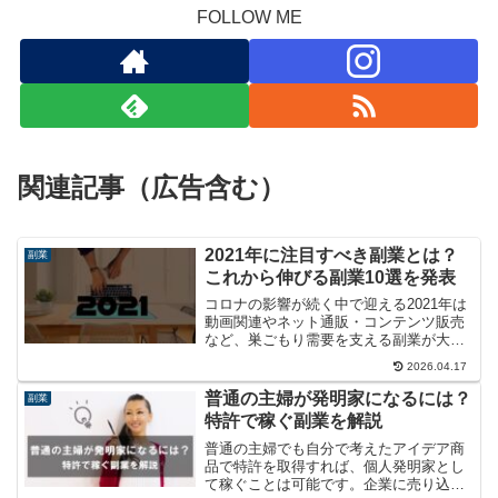
FOLLOW ME
関連記事（広告含む）
2021年に注目すべき副業とは？
副業
これから伸びる副業10選を発表
コロナの影響が続く中で迎える2021年は
動画関連やネット通販・コンテンツ販売
など、巣ごもり需要を支える副業が大き
く伸びると予想されます。単発バイトア
2026.04.17
プリなど企業と緩くつながる仕事も含
め、2021年に注目したい副業を10種類集
普通の主婦が発明家になるには？
副業
めてみました。
特許で稼ぐ副業を解説
普通の主婦でも自分で考えたアイデア商
品で特許を取得すれば、個人発明家とし
て稼ぐことは可能です。企業に売り込む