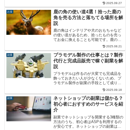
特許開放を含め、発明を副業にする方法
2025.09.27
をまとめてみました。
鹿の角の使い道4選！拾った鹿の
お金
角を売る方法と落ちてる場所を解
説
鹿の角はインテリアや犬のおもちゃなど
の使い道があるため、拾ったものを売っ
てお金に換えることも可能です。鹿の角
拾いで稼ぐ方法について、注意点と合わ
2025.08.21
せて解説します。
プラモデル製作の仕事とは？製作
副業
代行と完成品販売で稼ぐ副業を解
説
プラモデルは作るのが大変でも完成品を
飾っておきたい人が少なくないため、プ
ラモデル製作が副業の手段として成り立
っています。プラモデルを作る仕事には
2025.09.18
製作代行と完成品販売の2種類があります
ので、それぞれの収入目安と注意点につ
ネットショップの副業は儲かる？
副業
いて解説します。
初心者におすすめのサービスを紹
介
副業でネットショップを開業する3種類の
方法のうち、初心者はASPを利用するの
が安心です。ネットショップの副業はど