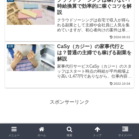
時給換算で効率的に稼ぐコツを解
説
クラウドソーシングは在宅で収入が得ら
れる副業として主婦や会社員に人気を集
めていますが、初心者向けの案件は単価
が低く「稼げない」という声も少なくあ
2024.06.01
りません。実際のところはどうなのか、
時給換算で効率よく稼ぐコツと合わせて
CaSy（カジー）の家事代行と
副業
解説します。
は？普通の主婦でも稼げる副業を
解説
家事代行サービスCaSy（カジー）のスタ
ッフはスタート時点の時給が平均相場よ
り高い1,477円でありながら、仕事内容は
普通の家事の範囲内です。CaSy（カジ
2022.10.04
ー）の家事代行で普通の主婦でも稼げる
理由について、基本情報と合わせて解説
します。
スポンサーリンク
メニュー
ホーム
検索
トップ
サイドバー